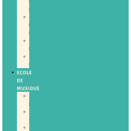
LES
MURS
LIVE
DE
POCHE
LES
ESCALES
CONCERTS
PASSÉS
ECOLE
DE
MUSIQUE
COURS
INDIVIDUELS
COURS
COLLECTIFS
EVEIL