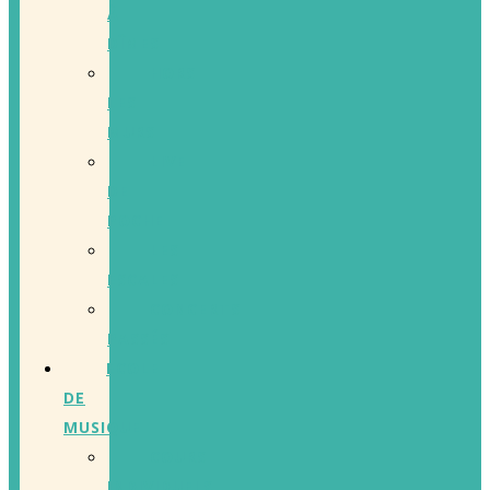
À
DÎMES
HORS
LES
MURS
LIVE
DE
POCHE
LES
ESCALES
CONCERTS
PASSÉS
ECOLE
DE
MUSIQUE
COURS
INDIVIDUELS