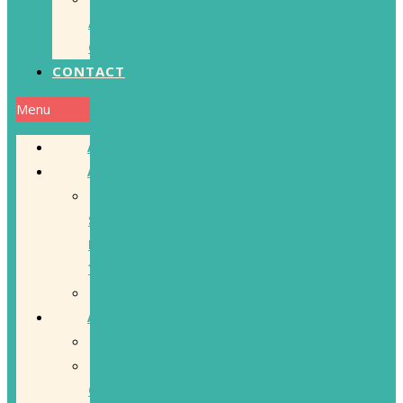
/
CRÉATION
CONTACT
Menu
ACCUEIL
ASSO
QUI
SOMMES-
NOUS
?
RESSOURCES
AGENDA
BILLETTERIE
LA
GRANGE