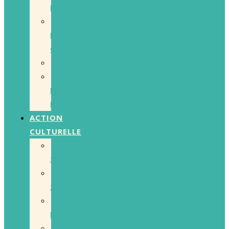
MUSICAL
ATELIERS
DE
GROUPE
L’ÉQUIPE
ADHÉRER
EN
LIGNE
ACTION
CULTURELLE
SAISON
22/23
SAISON
21/22
ACTIONS
PASSÉES
ACCOMPAGNEMENT