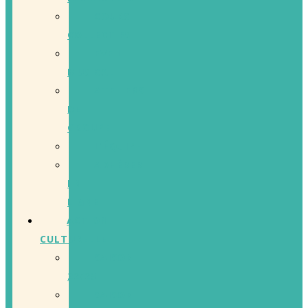
COURS
COLLECTIFS
EVEIL
MUSICAL
ATELIERS
DE
GROUPE
L’ÉQUIPE
ADHÉRER
EN
LIGNE
ACTION
CULTURELLE
SAISON
22/23
SAISON