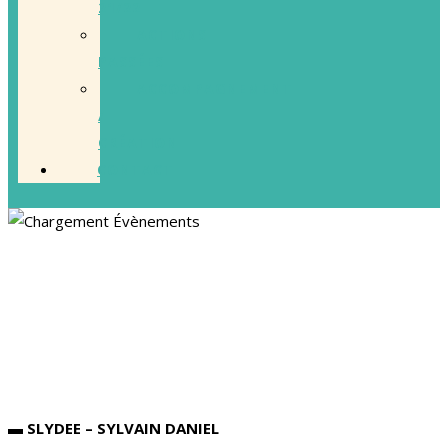
21/22
ACTIONS
PASSÉES
ACCOMPAGNEMENT
/
CRÉATION
CONTACT
SLYDEE – SYLVAIN DANIEL
22 mai 2025 -19:00
-
21:30
▬
SLYDEE – SYLVAIN DANIEL