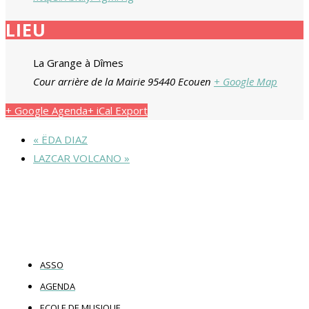
LIEU
La Grange à Dîmes
Cour arrière de la Mairie 95440 Ecouen
+ Google Map
+ Google Agenda
+ iCal Export
«
ËDA DIAZ
LAZCAR VOLCANO
»
ASSO
AGENDA
ECOLE DE MUSIQUE