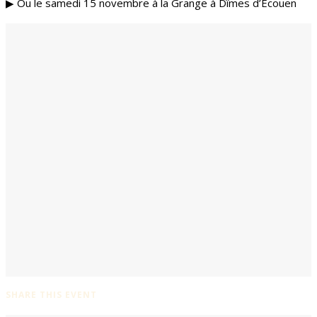
▶︎
Ou le samedi 15 novembre à la Grange à Dîmes d’Ecouen
SHARE THIS EVENT