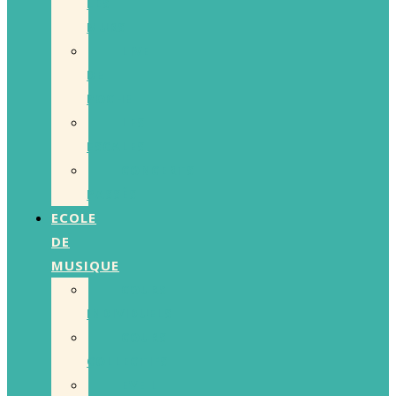
LES
MURS
LIVE
DE
POCHE
LES
ESCALES
CONCERTS
PASSÉS
ECOLE
DE
MUSIQUE
COURS
INDIVIDUELS
COURS
COLLECTIFS
EVEIL