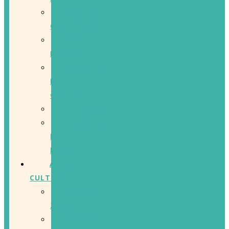
COURS
COLLECTIFS
EVEIL
MUSICAL
ATELIERS
DE
GROUPE
L’ÉQUIPE
ADHÉRER
EN
LIGNE
ACTION
CULTURELLE
SAISON
22/23
SAISON