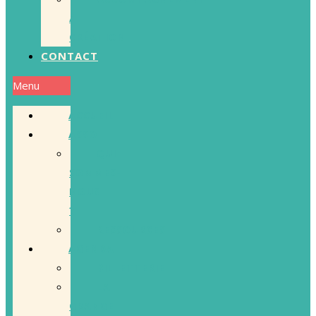
/
CRÉATION
CONTACT
Menu
ACCUEIL
ASSO
QUI
SOMMES-
NOUS
?
RESSOURCES
AGENDA
BILLETTERIE
LA
GRANGE