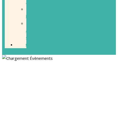
21/22
ACTIONS
PASSÉES
ACCOMPAGNEMENT
/
CRÉATION
CONTACT
LIVE DE POCHE – DYSTOH
12 novembre 2025 -16:00
-
17:30