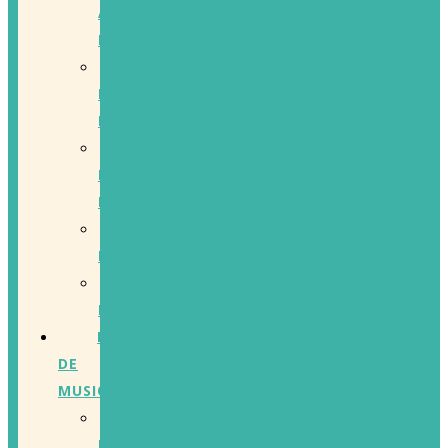
À
DÎMES
HORS
LES
MURS
LIVE
DE
POCHE
LES
ESCALES
CONCERTS
PASSÉS
ECOLE
DE
MUSIQUE
COURS
INDIVIDUELS