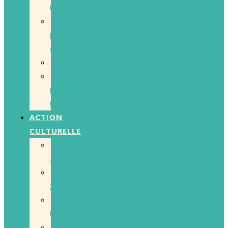
MUSICAL
ATELIERS
DE
GROUPE
L’ÉQUIPE
ADHÉRER
EN
LIGNE
ACTION
CULTURELLE
SAISON
22/23
SAISON
21/22
ACTIONS
PASSÉES
ACCOMPAGNEMENT