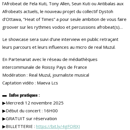
l’Afrobeat de Fela Kuti, Tony Allen, Seun Kuti ou Antibalas aux
Afrobeats actuels, le nouveau projet du collectif Dystoh
d’Ottawa, “Heat of Times” a pour seule ambition de vous faire
groover sur les rythmes vodoo et percussions afrobeat(s)…
Le showcase sera suivi d’une interview en public retraçant
leurs parcours et leurs influences au micro de real Muzul.
En Partenariat avec le réseau de médiathèques
intercommunale de Roissy Pays de France
Modération : Real Muzul, journaliste musical
Captation vidéo : Maeva Lcs
▬ 𝐈𝐧𝐟𝐨𝐬 𝐩𝐫𝐚𝐭𝐢𝐪𝐮𝐞𝐬 :
▶︎Mercredi 12 novembre 2025
▶︎Début du concert : 16H00
▶︎GRATUIT sur réservation
▶︎BILLETTERIE :
https://bit.ly/4gFQRXJ